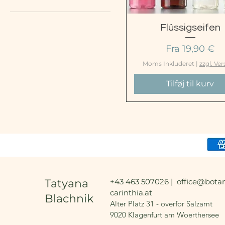
DUSCH & FLÜSSIGSEIFE
LAVENDEL
Hurtigvisning
Flüssigseifen
DUSCH & FLÜSSIGSEIFE
Salgspris
Fra
19,90 €
ECHINACEA
FLÜSSIGSEIFE LAVENDEL
Moms Inkluderet
|
zzgl. Ve
FLÜSSIGSEIFE MINZE
Tilføj til kurv
FLÜSSIGSEIFE
RINGELBLUME
FLÜSSIGSEIFE ROSE
FLÜSSIGSEIFE TEEBAUM
Tatyana
+43 463 507026 |
office@botan
carinthia.at
Blachnik
Alter Platz 31 - overfor Salzamt
9020 Klagenfurt am Woerthersee