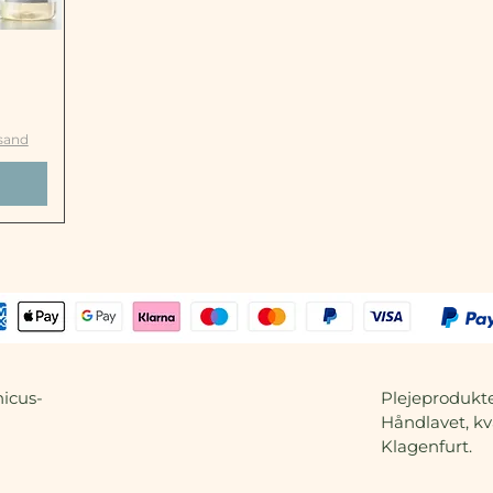
rsand
icus-
Plejeprodukte
Håndlavet, kva
Klagenfurt.